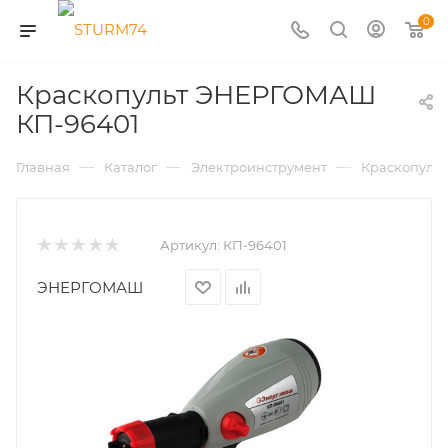
0
Краскопульт ЭНЕРГОМАШ
КП-96401
—
—
—
Главная
Каталог
Электроинструмент
Краскопуль
Артикул:
КП-96401
ЭНЕРГОМАШ