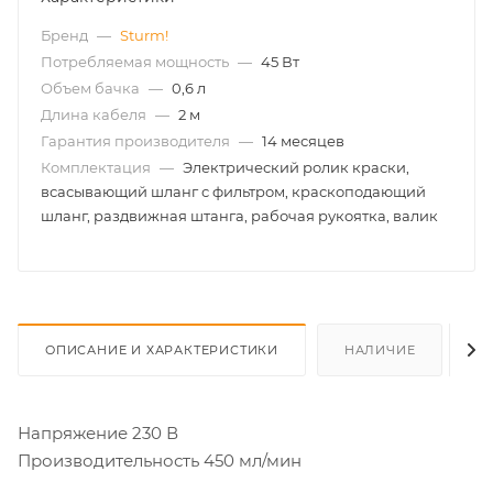
Бренд
—
Sturm!
Потребляемая мощность
—
45 Вт
Объем бачка
—
0,6 л
Длина кабеля
—
2 м
Гарантия производителя
—
14 месяцев
Комплектация
—
Электрический ролик краски,
всасывающий шланг с фильтром, краскоподающий
шланг, раздвижная штанга, рабочая рукоятка, валик
ОПИСАНИЕ И ХАРАКТЕРИСТИКИ
НАЛИЧИЕ
О
Напряжение 230 В
Производительность 450 мл/мин