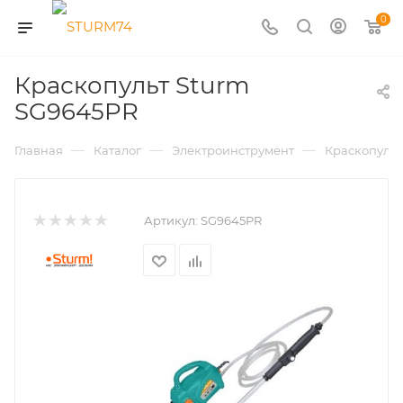
0
Краскопульт Sturm
SG9645PR
—
—
—
Главная
Каталог
Электроинструмент
Краскопуль
Артикул:
SG9645PR