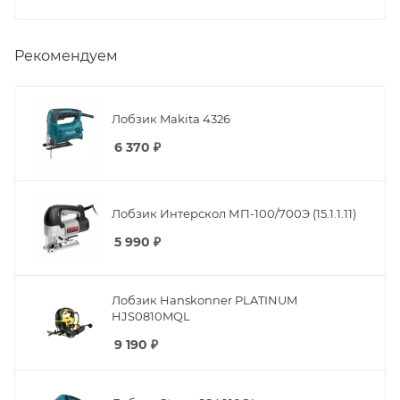
Рекомендуем
Лобзик Makita 4326
6 370
₽
Лобзик Интерскол МП-100/700Э (15.1.1.11)
5 990
₽
Лобзик Hanskonner PLATINUM
HJS0810MQL
9 190
₽