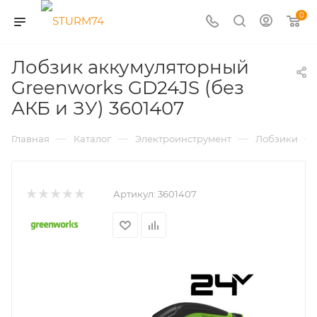
0
Лобзик аккумуляторный
Greenworks GD24JS (без
АКБ и ЗУ) 3601407
—
—
—
—
Главная
Каталог
Электроинструмент
Лобзики
Артикул:
3601407