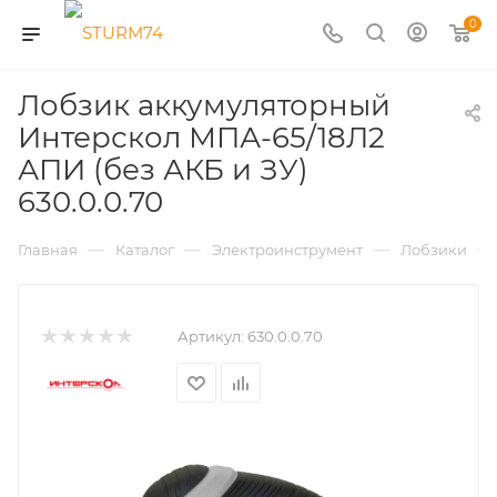
0
Лобзик аккумуляторный
Интерскол МПА-65/18Л2
АПИ (без АКБ и ЗУ)
630.0.0.70
—
—
—
—
Главная
Каталог
Электроинструмент
Лобзики
Артикул:
630.0.0.70