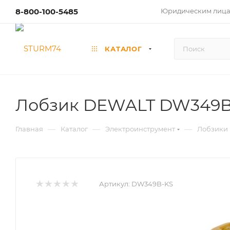
8-800-100-5485
Юридическим лиц
КАТАЛОГ
Лобзик DEWALT DW349B
—
—
—
Главная
Каталог
Электроинструмент
Лобзики
Артикул:
DW349B-KS