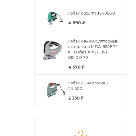
Лобзик Sturm JS4085Q
4 690
₽
Лобзик аккумуляторный
Интерскол МПА-65/18Л2
АПИ (без АКБ и ЗУ)
630.0.0.70
4 570
₽
Лобзик Энергомаш
ЛБ-500
2 350
₽