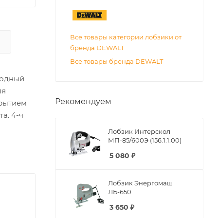
Все товары категории лобзики от
бренда DEWALT
Все товары бренда DEWALT
ходный
ля
Рекомендуем
крытием
а. 4-ч
Лобзик Интерскол
МП-85/600Э (156.1.1.00)
5 080
₽
Лобзик Энергомаш
ЛБ-650
3 650
₽