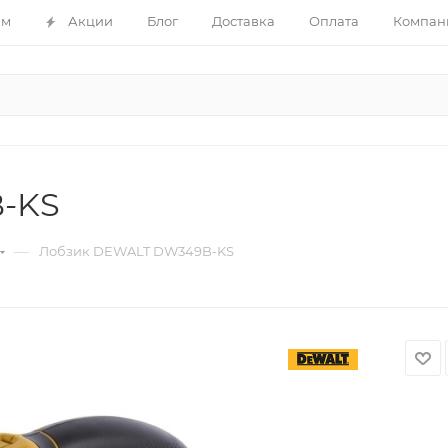
ам
Акции
Блог
Доставка
Оплата
Компан
-KS
—
Лобзик DEWALT DW349B-KS