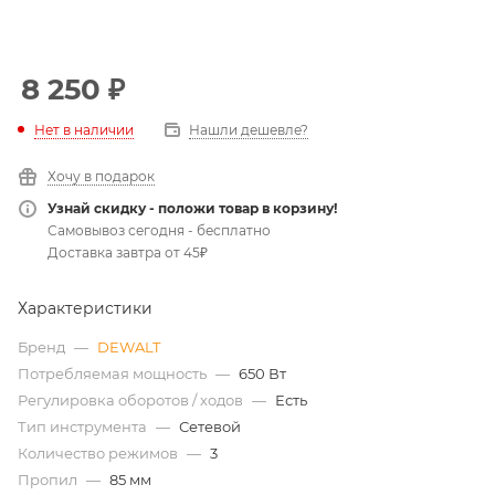
8 250
₽
Нет в наличии
Нашли дешевле?
Хочу в подарок
Узнай скидку - положи товар в корзину!
Самовывоз сегодня - бесплатно
Доставка завтра от 45₽
Характеристики
Бренд
—
DEWALT
Потребляемая мощность
—
650 Вт
Регулировка оборотов / ходов
—
Есть
Тип инструмента
—
Сетевой
Количество режимов
—
3
Пропил
—
85 мм