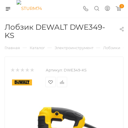
0
Лобзик DEWALT DWE349-
KS
—
—
—
—
Главная
Каталог
Электроинструмент
Лобзики
Артикул:
DWE349-KS