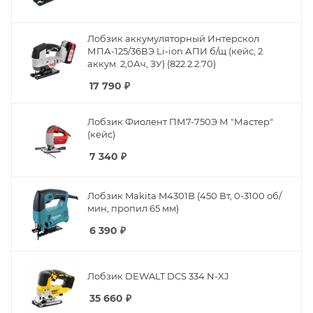
Лобзик аккумуляторный Интерскол
МПА-125/36ВЭ Li-ion АПИ б/щ (кейс, 2
аккум. 2,0Ач, ЗУ) (822.2.2.70)
17 790
₽
Лобзик Фиолент ПМ7-750Э М "Мастер"
(кейс)
7 340
₽
Лобзик Makita M4301B (450 Вт, 0-3100 об/
мин, пропил 65 мм)
6 390
₽
Лобзик DEWALT DCS 334 N-XJ
35 660
₽