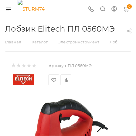
0
Лобзик Elitech ПЛ 0560МЭ
—
—
—
—
Главная
Каталог
Электроинструмент
Лобзики
Артикул:
ПЛ 0560МЭ