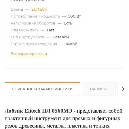
Бренд
—
ELITECH
Потребляемая мощность
—
500 Вт
Регулировка оборотов
—
Есть
Плавный пуск
—
Нет
Тип инструмента
—
Сетевой
Страна происхождения
—
Китай
Все характеристики
ОПИСАНИЕ И ХАРАКТЕРИСТИКИ
НАЛИЧИЕ
О
Лобзик Elitech ПЛ 0560МЭ
- представляет собой
практичный инструмент для прямых и фигурных
резов древесины, металла, пластика и тонких