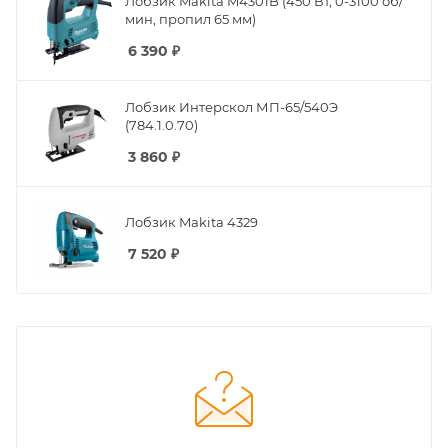
Лобзик Makita M4301B (450 Вт, 0-3100 об/
мин, пропил 65 мм)
6 390
₽
Лобзик Интерскол МП-65/540Э
(784.1.0.70)
3 860
₽
Лобзик Makita 4329
7 520
₽