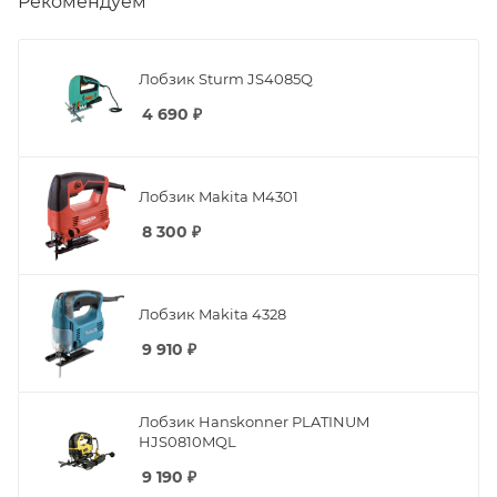
Рекомендуем
Лобзик Sturm JS4085Q
4 690
₽
Лобзик Makita M4301
8 300
₽
Лобзик Makita 4328
9 910
₽
Лобзик Hanskonner PLATINUM
HJS0810MQL
9 190
₽