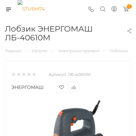
0
Лобзик ЭНЕРГОМАШ
ЛБ-40610М
—
—
—
—
Главная
Каталог
Электроинструмент
Лобзики
Артикул:
ЛБ-40610М
ЭНЕРГОМАШ