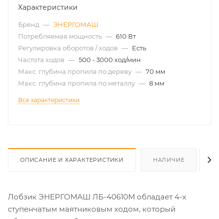
Характеристики
Бренд
—
ЭНЕРГОМАШ
Потребляемая мощность
—
610 Вт
Регулировка оборотов / ходов
—
Есть
Частота ходов
—
500 - 3000 ход/мин
Макс. глубина пропила по дереву
—
70 мм
Макс. глубина пропила по металлу
—
8 мм
Все характеристики
ОПИСАНИЕ И ХАРАКТЕРИСТИКИ
НАЛИЧИЕ
О
Лобзик ЭНЕРГОМАШ ЛБ-40610М обладает 4-х
ступенчатым маятниковым ходом, который