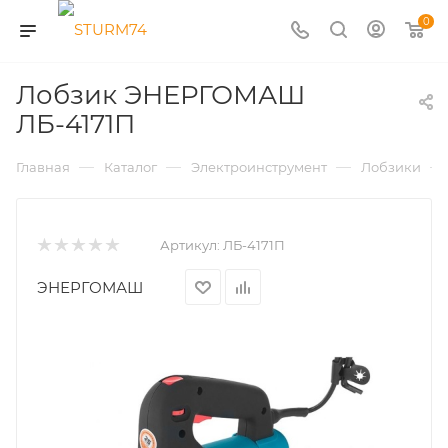
0
Лобзик ЭНЕРГОМАШ
ЛБ-4171П
—
—
—
—
Главная
Каталог
Электроинструмент
Лобзики
Артикул:
ЛБ-4171П
ЭНЕРГОМАШ