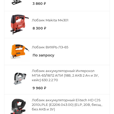
3 860
₽
Лобзик Makita M4301
8 300
₽
Лобзик ВИХРЬ ЛЭ-65
По запросу
Лобзик аккумуляторный Интерскол
МПА-65/18Л2 АПИ (18В, 2 АКБ 2 Ач и ЗУ,
кейс) 630.2.2.70
9 960
₽
Лобзик аккумуляторный Elitech HD CJS
2010LPLE (E2206.043.00) (ELP, 20В, бесщ.,
без АКБ и ЗУ)