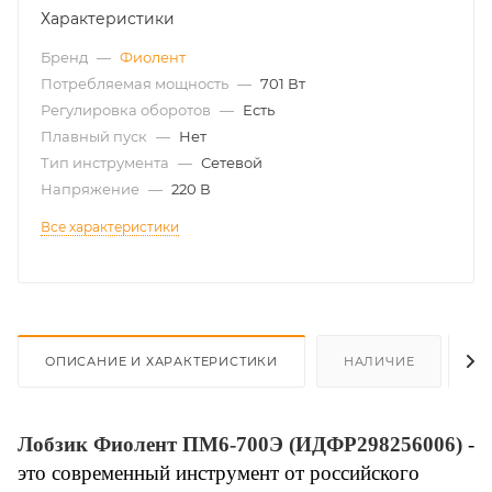
Характеристики
Бренд
—
Фиолент
Потребляемая мощность
—
701 Вт
Регулировка оборотов
—
Есть
Плавный пуск
—
Нет
Тип инструмента
—
Сетевой
Напряжение
—
220 В
Все характеристики
ОПИСАНИЕ И ХАРАКТЕРИСТИКИ
НАЛИЧИЕ
О
Лобзик Фиолент ПМ6-700Э (ИДФР298256006)
-
это современный инструмент от российского