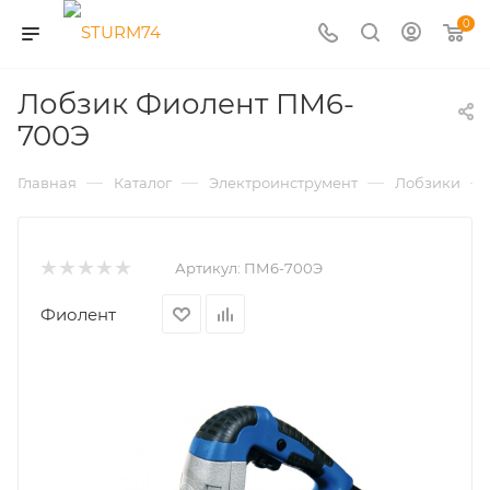
0
Лобзик Фиолент ПМ6-
700Э
—
—
—
—
Главная
Каталог
Электроинструмент
Лобзики
Артикул:
ПМ6-700Э
Фиолент