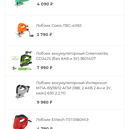
4 090
₽
Лобзик Союз ЛБС-4065
2 790
₽
Лобзик аккумуляторный Greenworks
GD24JS (без АКБ и ЗУ) 3601407
7 990
₽
Лобзик аккумуляторный Интерскол
МПА-65/18Л2 АПИ (18В, 2 АКБ 2 Ач и ЗУ,
кейс) 630.2.2.70
9 960
₽
Лобзик Elitech ПЛ 0560МЭ
4 790
₽