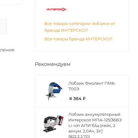
Все товары категории лобзики от
бренда ИНТЕРСКОЛ
Все товары бренда ИНТЕРСКОЛ
иления
Рекомендуем
Лобзик Фиолент ПМ6-
700Э
6 364
₽
Лобзик аккумуляторный
Интерскол МПА-125/36ВЭ
Li-ion АПИ б/щ (кейс, 2
аккум. 2,0Ач, ЗУ)
(822.2.2.70)