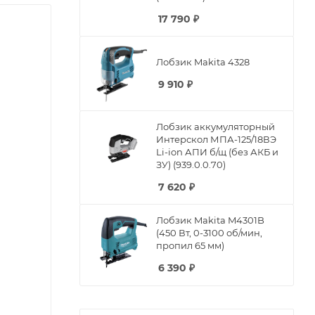
17 790
₽
Лобзик Makita 4328
9 910
₽
Лобзик аккумуляторный
Интерскол МПА-125/18ВЭ
Li-ion АПИ б/щ (без АКБ и
ЗУ) (939.0.0.70)
7 620
₽
Лобзик Makita M4301B
(450 Вт, 0-3100 об/мин,
пропил 65 мм)
6 390
₽