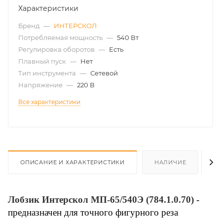
Характеристики
Бренд
—
ИНТЕРСКОЛ
Потребляемая мощность
—
540 Вт
Регулировка оборотов
—
Есть
Плавный пуск
—
Нет
Тип инструмента
—
Сетевой
Напряжение
—
220 В
Все характеристики
ОПИСАНИЕ И ХАРАКТЕРИСТИКИ
НАЛИЧИЕ
О
Лобзик Интерскол МП-65/540Э (784.1.0.70)
-
предназначен для точного фигурного реза