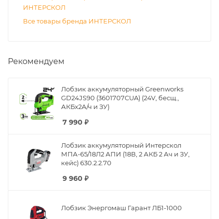
ИНТЕРСКОЛ
Все товары бренда ИНТЕРСКОЛ
Рекомендуем
Лобзик аккумуляторный Greenworks
GD24JS90 (3601707CUA) (24V, бесщ.,
АКБx2А/ч и ЗУ)
7 990
₽
Лобзик аккумуляторный Интерскол
МПА-65/18Л2 АПИ (18В, 2 АКБ 2 Ач и ЗУ,
кейс) 630.2.2.70
9 960
₽
Лобзик Энергомаш Гарант ЛБ1-1000