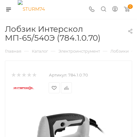
0
Лобзик Интерскол
МП-65/540Э (784.1.0.70)
—
—
—
—
Главная
Каталог
Электроинструмент
Лобзики
Артикул:
784.1.0.70