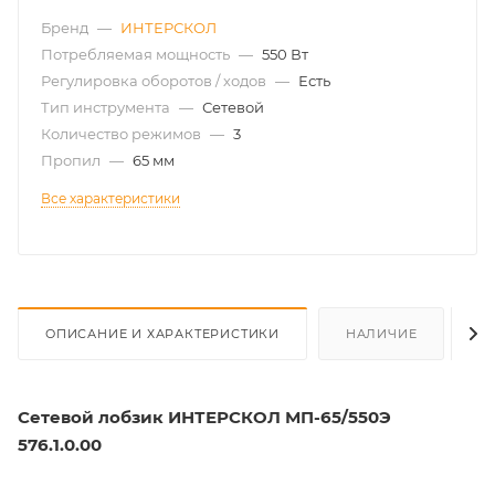
Бренд
—
ИНТЕРСКОЛ
Потребляемая мощность
—
550 Вт
Регулировка оборотов / ходов
—
Есть
Тип инструмента
—
Сетевой
Количество режимов
—
3
Пропил
—
65 мм
Все характеристики
ОПИСАНИЕ И ХАРАКТЕРИСТИКИ
НАЛИЧИЕ
О
Сетевой лобзик ИНТЕРСКОЛ МП-65/550Э
576.1.0.00