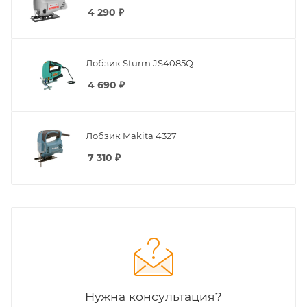
4 290
₽
Лобзик Sturm JS4085Q
4 690
₽
Лобзик Makita 4327
7 310
₽
Нужна консультация?