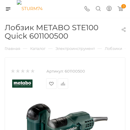
0
Лобзик METABO STE100
Quick 601100500
—
—
—
—
Главная
Каталог
Электроинструмент
Лобзики
Артикул:
601100500