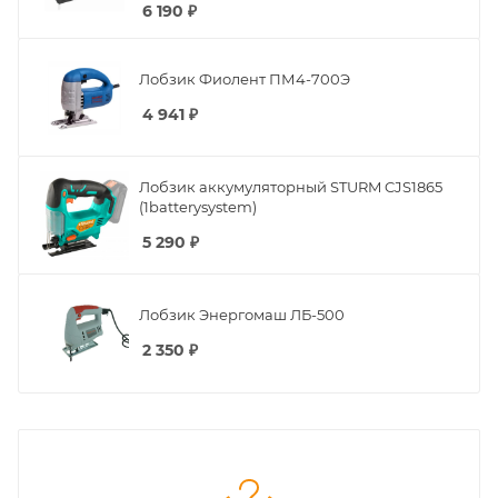
6 190
₽
Лобзик Фиолент ПМ4-700Э
4 941
₽
Лобзик аккумуляторный STURM CJS1865
(1batterysystem)
5 290
₽
Лобзик Энергомаш ЛБ-500
2 350
₽