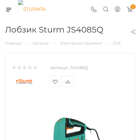
0
Лобзик Sturm JS4085Q
—
—
—
—
Главная
Каталог
Электроинструмент
Лобзики
Артикул:
JS4085Q