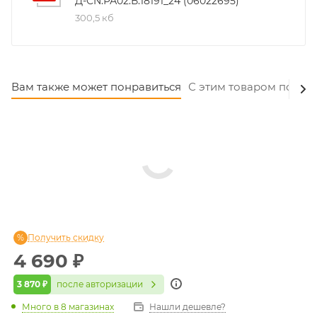
Д-CN.РА02.В.18191_24 (06022695)
300,5 кб
Вам также может понравиться
С этим товаром покуп
Получить скидку
4 690
₽
3 870 ₽
после авторизации
Много
в 8 магазинах
Нашли дешевле?