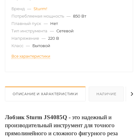
Бренд
—
Sturm!
Потребляемая мощность
—
850 Вт
Плавный пуск
—
Нет
Тип инструмента
—
Сетевой
Напряжение
—
220 В
Класс
—
Бытовой
Все характеристики
ОПИСАНИЕ И ХАРАКТЕРИСТИКИ
НАЛИЧИЕ
О
Лобзик Sturm JS4085Q
- это надежный и
производительный инструмент для точного
прямолинейного и сложного фигурного реза