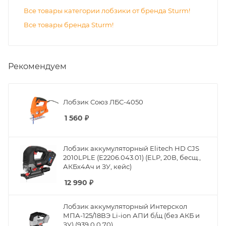
Все товары категории лобзики от бренда Sturm!
Все товары бренда Sturm!
Рекомендуем
Лобзик Союз ЛБС-4050
1 560
₽
Лобзик аккумуляторный Elitech HD CJS
2010LPLE (E2206.043.01) (ELP, 20В, бесщ.,
АКБx4Ач и ЗУ, кейс)
12 990
₽
Лобзик аккумуляторный Интерскол
МПА-125/18ВЭ Li-ion АПИ б/щ (без АКБ и
ЗУ) (939.0.0.70)