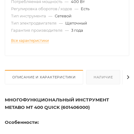
Потребляемая мощность
—
400 Вт
Регулировка оборотов / ходов
—
Есть
Тип инструмента
—
Сетевой
Тип электродвигателя
—
Щеточный
Гарантия производителя
—
3 года
Все характеристики
ОПИСАНИЕ И ХАРАКТЕРИСТИКИ
НАЛИЧИЕ
О
МНОГОФУНКЦИОНАЛЬНЫЙ ИНСТРУМЕНТ
METABO MT 400 QUICK (601406000)
Особенности: