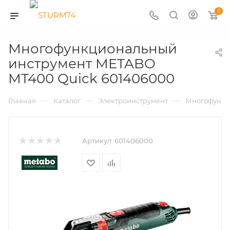
0
Многофункциональный
инструмент METABO
MT400 Quick 601406000
—
—
—
Главная
Каталог
Электроинструмент
Многофункц
Артикул:
601406000