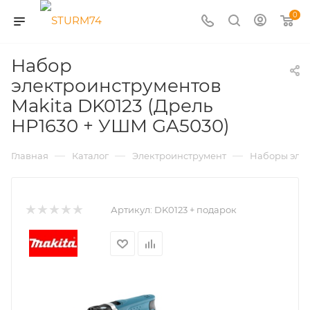
0
Набор
электроинструментов
Makita DK0123 (Дрель
HP1630 + УШМ GA5030)
—
—
—
Главная
Каталог
Электроинструмент
Наборы эле
Артикул:
DK0123 + подарок