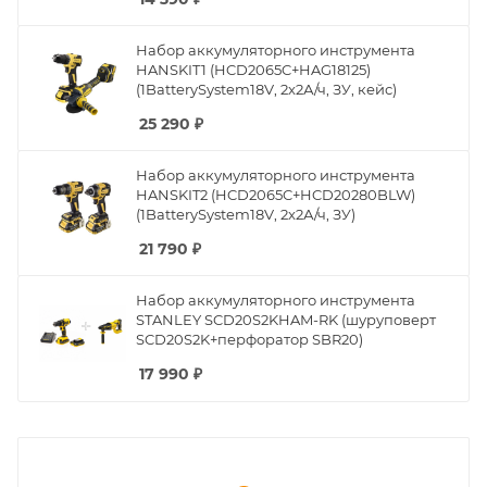
Набор аккумуляторного инструмента
HANSKIT1 (HCD2065C+HAG18125)
(1BatterySystem18V, 2x2А/ч, ЗУ, кейс)
25 290
₽
Набор аккумуляторного инструмента
HANSKIT2 (HCD2065C+HCD20280BLW)
(1BatterySystem18V, 2x2А/ч, ЗУ)
21 790
₽
Набор аккумуляторного инструмента
STANLEY SCD20S2KHAM-RK (шуруповерт
SCD20S2K+перфоратор SBR20)
17 990
₽