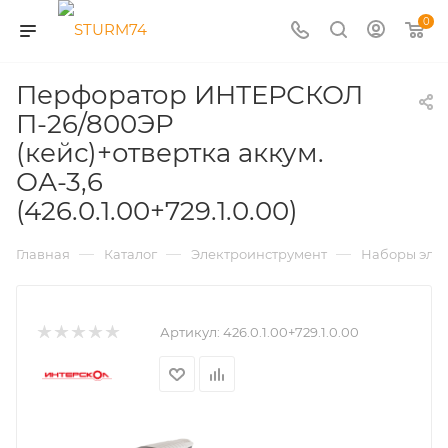
0
Перфоратор ИНТЕРСКОЛ
П-26/800ЭР
(кейс)+отвертка аккум.
ОА-3,6
(426.0.1.00+729.1.0.00)
—
—
—
Главная
Каталог
Электроинструмент
Наборы эле
Артикул:
426.0.1.00+729.1.0.00