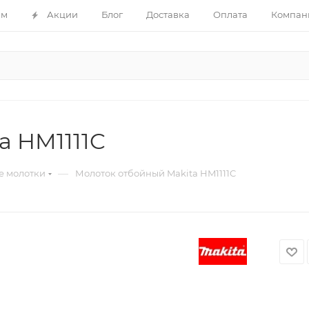
ам
Акции
Блог
Доставка
Оплата
Компан
a HM1111C
—
е молотки
Молоток отбойный Makita HM1111C