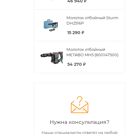
46 940
₽
Молоток отбойный Sturm
DH2516P
15 290
₽
Молоток отбойный
METABO MH5 (600147500)
54 270
₽
Нужна консультация?
Наши специалисты ответят на любой