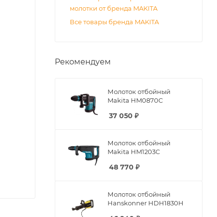
молотки от бренда MAKITA
Все товары бренда MAKITA
Рекомендуем
Молоток отбойный
Makita HM0870C
37 050
₽
Молоток отбойный
Makita HM1203C
48 770
₽
Молоток отбойный
Hanskonner HDH1830H