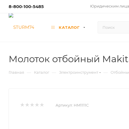
8-800-100-5485
Юридическим лиц
КАТАЛОГ
Молоток отбойный Makit
—
—
—
Главная
Каталог
Электроинструмент
Отбойны
Артикул:
HM1111C