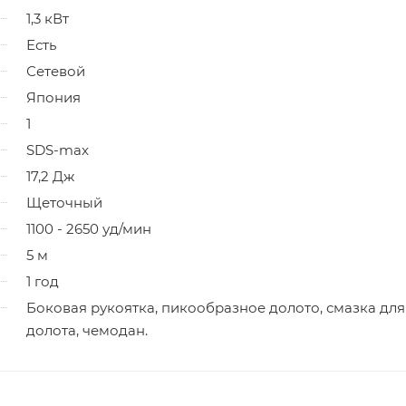
1,3 кВт
Есть
Сетевой
Япония
1
SDS-max
17,2 Дж
Щеточный
1100 - 2650 уд/мин
5 м
1 год
Боковая рукоятка, пикообразное долото, смазка для
долота, чемодан.